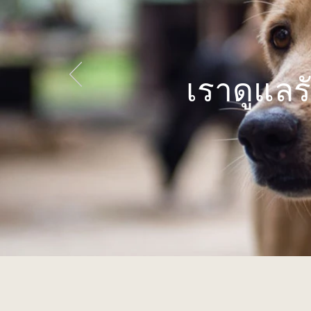
เราดูแลรั