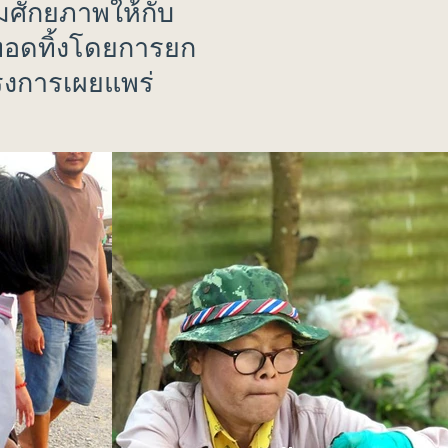
่มศักยภาพให้กับ
กทอดทิ้งโดยการยก
รงการเผยแพร่