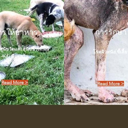
การรักษา
ารให้อาหาร
สุนัขวัดและสุนัขข้างถนน
โรคผิวหนัง(ขี้เลื้
400 ตัวทุกวัน
Read More >
Read More >