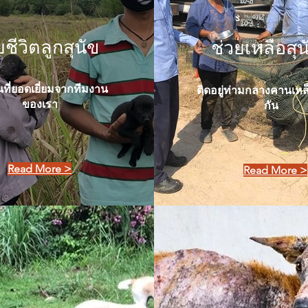
ยชีวิตลูกสุนัข
ช่วยเหลือสุน
ที่ยอดเยี่ยมจากทีมงาน
ติดอยู่ท่ามกลางคานเหล็
ของเรา
กัน
Read More >
Read More >