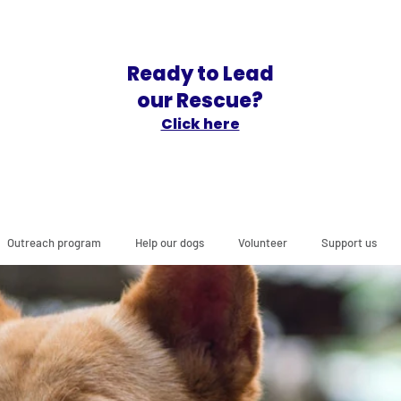
Ready to Lead
our Rescue?
Click here
Outreach program
Help our dogs
Volunteer
Support us