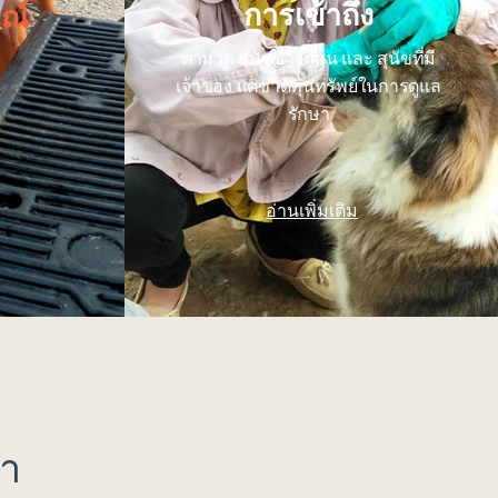
การเข้าถึง
ณ์
ตามวัด
สุนัข
ข้างถนน และ สุนัขที่มี
เจ้าของ แต่ขาดทุนทรัพย์ในการดูแล
รักษา
อ่านเพิ่มเติม
รา