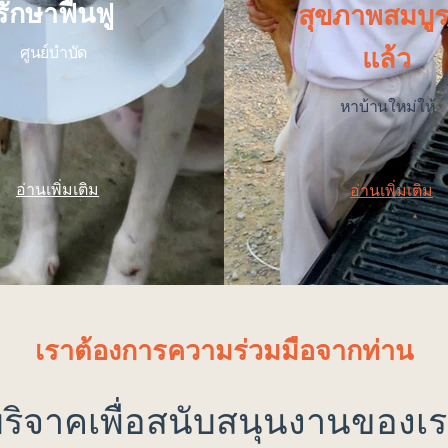
รักษาฟื้นฟู
สุขภาพสมบูร
แล้ว
ศูนย์บำบัด
หาบ้านใหม่ให้
อ่านเพิ่มเติม
อ่านเพิ่มเติม
เราต้องการความร่วมมือจากท่าน
ริจาคเพื่อสนับสนุนงานของเ