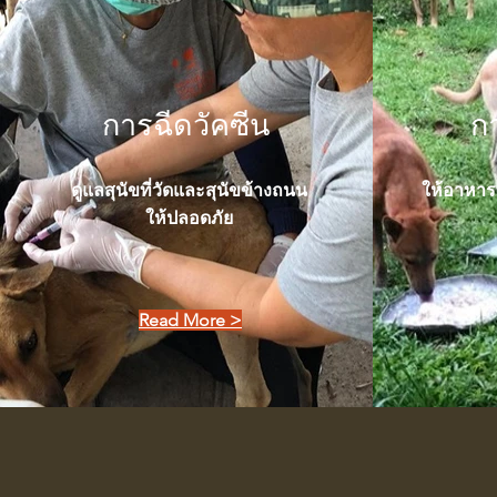
การฉีดวัคซีน
ก
ดูแลสุนัขที่วัดและสุนัขข้างถนน
ให้อาหาร
ให้ปลอดภัย
Read More >